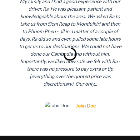
My family and I had a good experience with our
driver, Ra. He was pleasant, patient and
knowledgeable about the area. We asked Ra to
take us from Siem Reap to Mondulkiri and then
to Phnom Phen - all in a matter of a couple of
days. Ra did so and even pulled some late hours
to get us to our destinations. We could not have
done our Cambodia trip without him.
P
N
Importantly, we liked how safe we felt with Ra -
r
e
there was no pressure to pay extra or tip
e
x
(everything over the quoted price was
discretionary). Our only...
v
t
i
John Doe
o
u
s