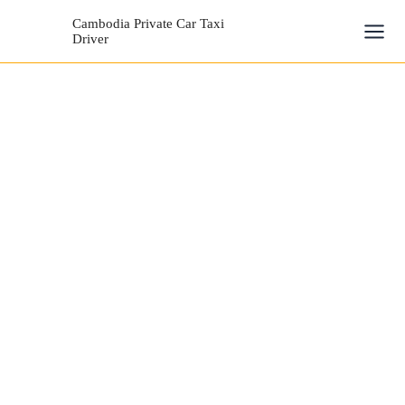
Aller
Mai
Cambodia Private Car Taxi
au
Driver
Men
contenu