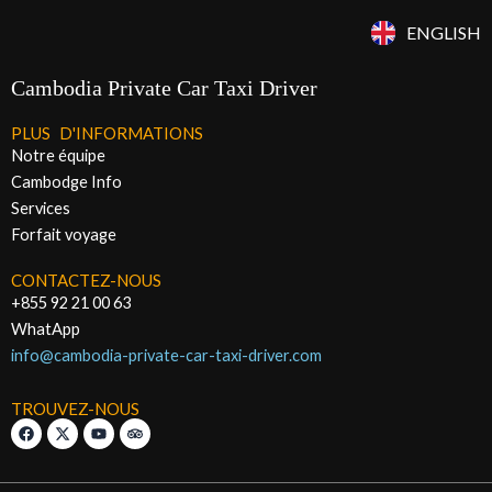
ENGLISH
Cambodia Private Car Taxi Driver
PLUS D'INFORMATIONS
Notre équipe
Cambodge Info
Services
Forfait voyage
CONTACTEZ-NOUS
+855 92 21 00 63
WhatApp
info@cambodia-private-car-taxi-driver.com
TROUVEZ-NOUS
F
X
Y
T
a
-
o
r
c
t
u
i
e
w
t
p
b
i
u
a