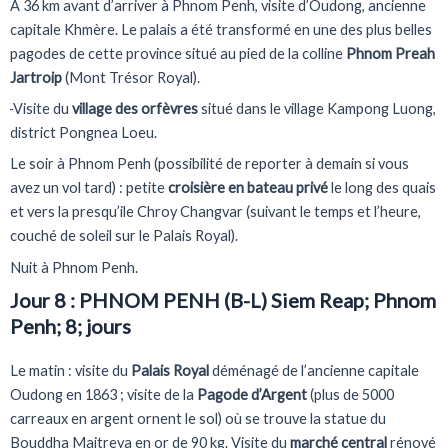
A 36 km avant d’arriver à Phnom Penh, visite d’Oudong, ancienne
capitale Khmère. Le palais a été transformé en une des plus belles
pagodes de cette province situé au pied de la colline
Phnom Preah
Jartroip
(Mont Trésor Royal).
Visite du
village des orfèvres
situé dans le village Kampong Luong,
district Pongnea Loeu.
Le soir à Phnom Penh (possibilité de reporter à demain si vous
avez un vol tard) : petite
croisière en bateau privé
le long des quais
et vers la presqu’ile Chroy Changvar (suivant le temps et l’heure,
couché de soleil sur le Palais Royal).
Nuit à Phnom Penh.
Jour 8 : PHNOM PENH (B-L) Siem Reap; Phnom
Penh; 8; jours
Le matin : visite du
Palais Royal
déménagé de l’ancienne capitale
Oudong en 1863 ; visite de la
Pagode d’Argent
(plus de 5000
carreaux en argent ornent le sol) où se trouve la statue du
Bouddha Maitreya en or de 90 kg. Visite du
marché central
rénové