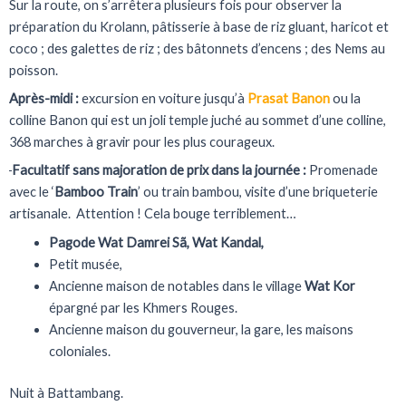
Sur la route, on s’arrêtera plusieurs fois pour observer la
préparation du Krolann, pâtisserie à base de riz gluant, haricot et
coco ; des galettes de riz ; des bâtonnets d’encens ; des Nems au
poisson.
Après-midi :
excursion en voiture jusqu’à
Prasat Banon
ou la
colline Banon qui est un joli temple juché au sommet d’une colline,
368 marches à gravir pour les plus courageux.
Facultatif sans majoration de prix dans la journée :
Promenade
avec le ‘
Bamboo Train
’ ou train bambou, visite d’une briqueterie
artisanale. Attention ! Cela bouge terriblement…
Pagode Wat Damrei Sã, Wat Kandal,
Petit musée,
Ancienne maison de notables dans le village
Wat Kor
épargné par les Khmers Rouges.
Ancienne maison du gouverneur, la gare, les maisons
coloniales.
Nuit à Battambang.