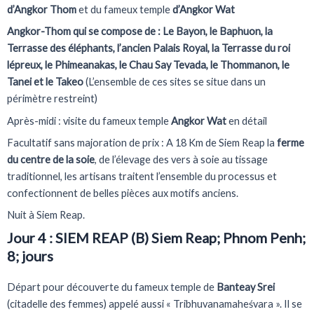
d’Angkor Thom
et du fameux temple
d’Angkor Wat
Angkor-Thom qui se compose de : Le Bayon, le Baphuon, la
Terrasse des éléphants, l’ancien Palais Royal, la Terrasse du roi
lépreux, le Phimeanakas, le Chau Say Tevada, le Thommanon, le
Tanei et le Takeo
(L’ensemble de ces sites se situe dans un
périmètre restreint)
Après-midi : visite du fameux temple
Angkor Wat
en détail
Facultatif sans majoration de prix : A 18 Km de Siem Reap la
ferme
du centre de la soie
, de l’élevage des vers à soie au tissage
traditionnel, les artisans traitent l’ensemble du processus et
confectionnent de belles pièces aux motifs anciens.
Nuit à Siem Reap.
Jour 4 : SIEM REAP (B) Siem Reap; Phnom Penh;
8; jours
Départ pour découverte du fameux temple de
Banteay Srei
(citadelle des femmes) appelé aussi « Tribhuvanamaheśvara ». Il se