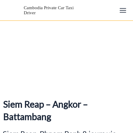
Aller
Mai
Cambodia Private Car Taxi
au
Driver
Men
contenu
Siem Reap – Angkor –
Battambang