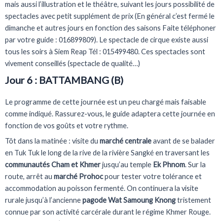
mais aussi l’illustration et le théâtre, suivant les jours possibilité de
spectacles avec petit supplément de prix (En général c’est fermé le
dimanche et autres jours en fonction des saisons Faite téléphoner
par votre guide : 016899809). Le spectacle de cirque existe aussi
tous les soirs à Siem Reap Tél : 015499480. Ces spectacles sont
vivement conseillés (spectacle de qualité…)
Jour 6 : BATTAMBANG (B)
Le programme de cette journée est un peu chargé mais faisable
comme indiqué. Rassurez-vous, le guide adaptera cette journée en
fonction de vos goûts et votre rythme.
Tôt dans la matinée : visite du
marché centrale
avant de se balader
en Tuk Tuk le long de la rive de la rivière Sangké en traversant les
communautés Cham et Khmer
jusqu’au temple
Ek Phnom
. Sur la
route, arrêt au
marché Prohoc
pour tester votre tolérance et
accommodation au poisson fermenté. On continuera la visite
rurale jusqu’à l’ancienne
pagode Wat Samoung Knong
tristement
connue par son activité carcérale durant le régime Khmer Rouge.