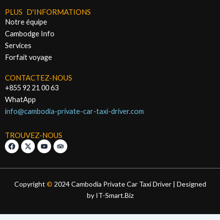
PLUS D'INFORMATIONS
Notre équipe
Cambodge Info
Services
Forfait voyage
CONTACTEZ-NOUS
+855 92 21 00 63
WhatApp
info@cambodia-private-car-taxi-driver.com
TROUVEZ-NOUS
F
X
Y
T
a
-
o
r
c
t
u
i
e
w
t
p
b
i
u
a
o
t
b
d
o
t
e
v
Copyright
©
2024 Cambodia Private Car Taxi Driver | Designed
k
e
i
by IT-Smart.Biz
r
s
o
r