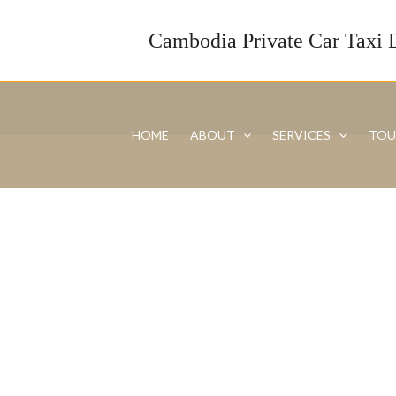
Skip
to
Cambodia Private Car Taxi 
content
HOME
ABOUT
SERVICES
TOU