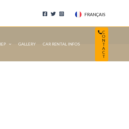
FRANÇAIS
C
O
N
REP
GALLERY
CAR RENTAL INFOS
T
A
C
T